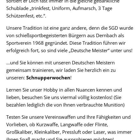
sortiert er Dich fast immer in die gleiche gedankliche
Schublade „trinkfest, Uniform, Aufmarsch, 3 Tage
Schützenfest, etc.“.
Unsere Tradition ist eine ganz andere, denn die SGD wurde
von schießsportbegeisterten Bürgern aus Dernbach als
Sportverein 1968 gegründet. Diese Tradition führen wir
erfolgreich fort, so sind viele „Deutsche Meister“ unter uns!
…und Sie können mit unseren Deutschen Meistern
gemeinsam trainieren, wir laden Sie herzlich ein zu
unseren:
Schnupperwochen
!
Lernen Sie unser Hobby in allen Nuancen kennen und
lieben, besuchen Sie uns viermal völlig kostenlos! (Sie
bezahlen lediglich die von Ihnen verbrauchte Munition)
Testen Sie unsere Vereinswaffen und Ihre Fähigkeiten und
Vorlieben, ob Kurzwaffe, Langwaffe oder Flinte,
Großkaliber, Kleinkaliber, Pressluft oder Laser, was immer
ihnen Spaß macht und Sie ausprobieren möchten!